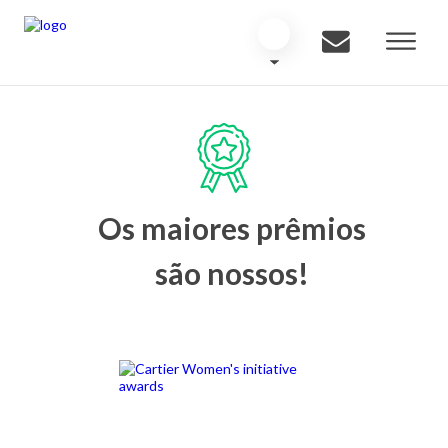
Os maiores prêmios
são nossos!