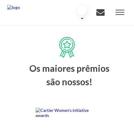
Os maiores prêmios
são nossos!