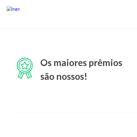
Os maiores prêmios
são nossos!