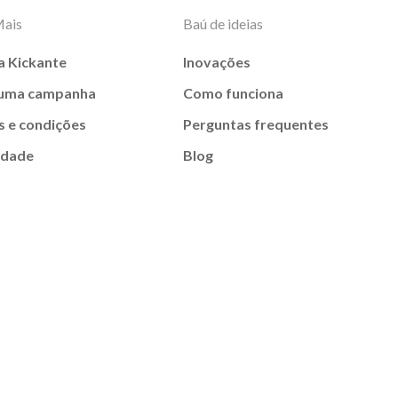
Mais
Baú de ideias
a Kickante
Inovações
 uma campanha
Como funciona
 e condições
Perguntas frequentes
idade
Blog