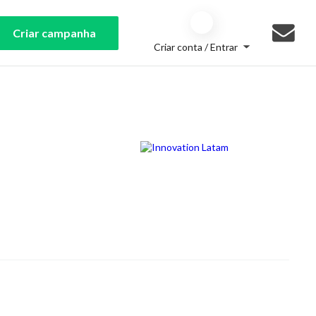
Criar campanha
Criar conta / Entrar