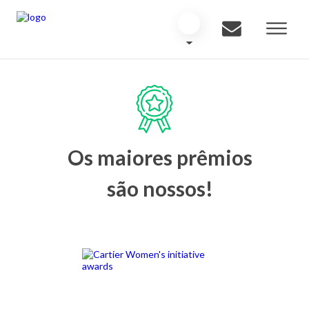
Os maiores prêmios
são nossos!