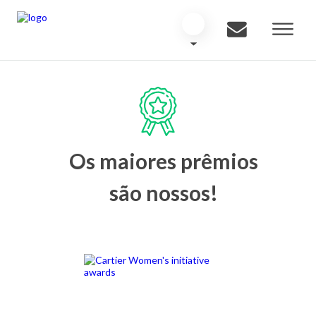
Os maiores prêmios
são nossos!