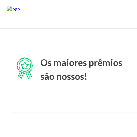
Os maiores prêmios
são nossos!