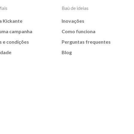
Mais
Baú de ideias
a Kickante
Inovações
 uma campanha
Como funciona
 e condições
Perguntas frequentes
idade
Blog