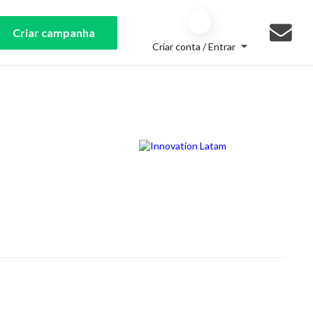
Criar campanha
Criar conta / Entrar