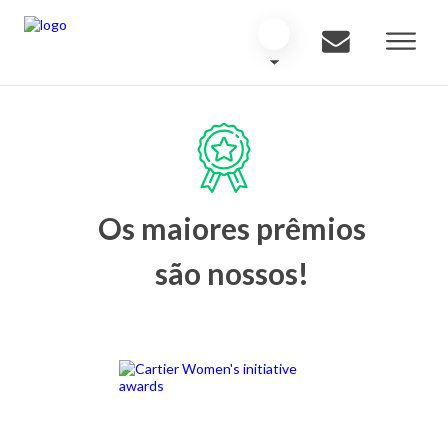
Os maiores prêmios
são nossos!