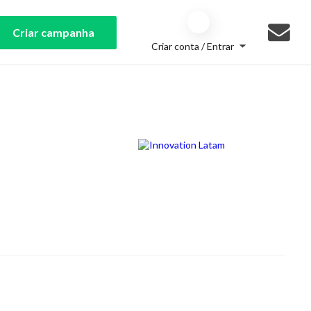
Criar campanha
Criar conta / Entrar