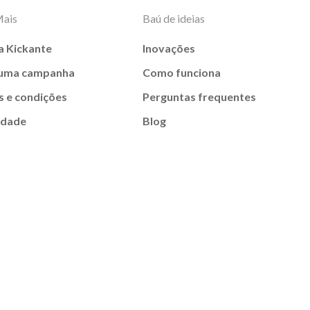
Mais
Baú de ideias
a Kickante
Inovações
 uma campanha
Como funciona
 e condições
Perguntas frequentes
idade
Blog