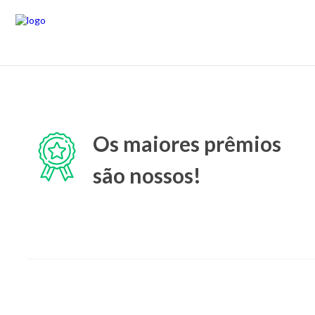
Os maiores prêmios
são nossos!