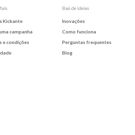
Mais
Baú de ideias
a Kickante
Inovações
 uma campanha
Como funciona
 e condições
Perguntas frequentes
idade
Blog