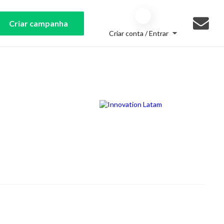
Criar campanha
Criar conta / Entrar