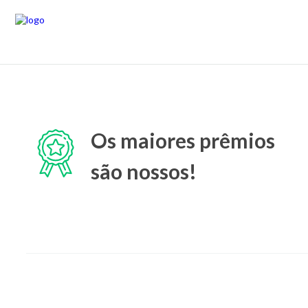
Os maiores prêmios
são nossos!