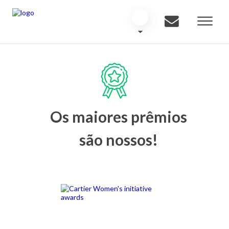
Os maiores prêmios
são nossos!