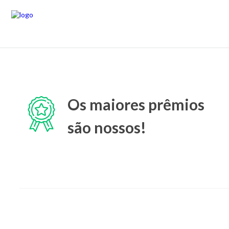
Os maiores prêmios
são nossos!