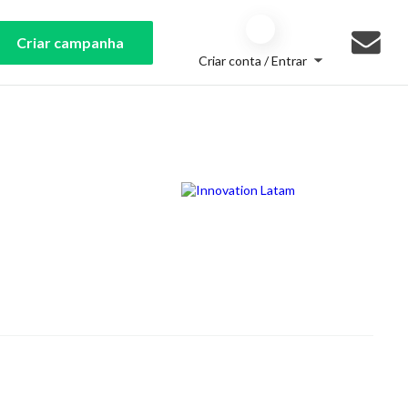
Criar campanha
Criar conta / Entrar