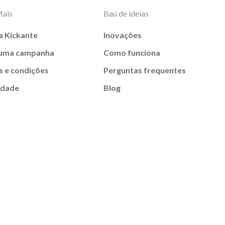
Mais
Baú de ideias
a Kickante
Inovações
 uma campanha
Como funciona
 e condições
Perguntas frequentes
idade
Blog