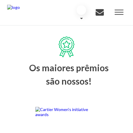
Os maiores prêmios
são nossos!