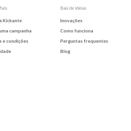
Mais
Baú de ideias
a Kickante
Inovações
 uma campanha
Como funciona
 e condições
Perguntas frequentes
idade
Blog