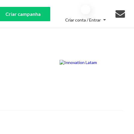
Criar campanha
Criar conta / Entrar