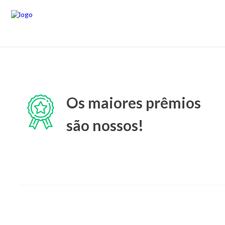
Os maiores prêmios
são nossos!