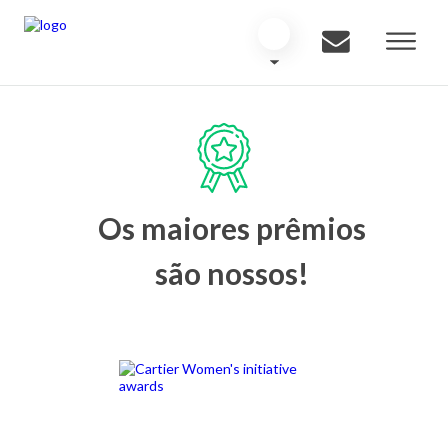
Os maiores prêmios
são nossos!