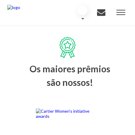
Os maiores prêmios
são nossos!