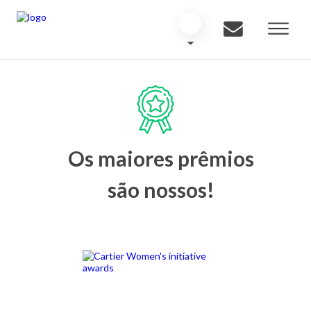
Os maiores prêmios
são nossos!