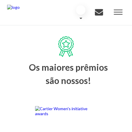
Os maiores prêmios
são nossos!