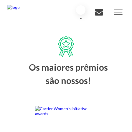
Os maiores prêmios
são nossos!