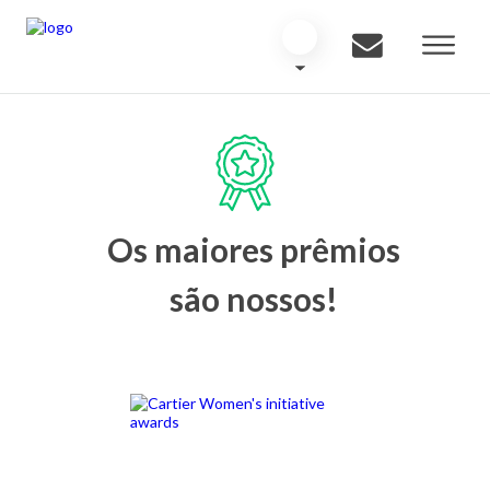
Os maiores prêmios
são nossos!