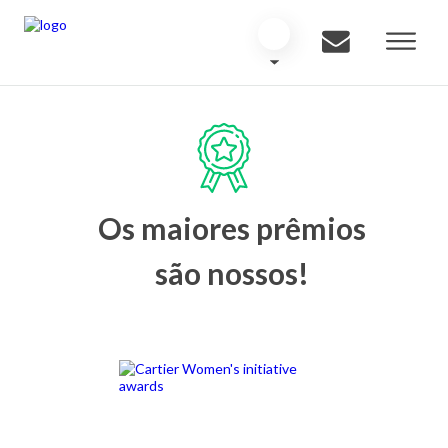
Os maiores prêmios
são nossos!