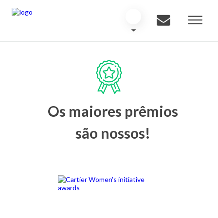
Os maiores prêmios
são nossos!