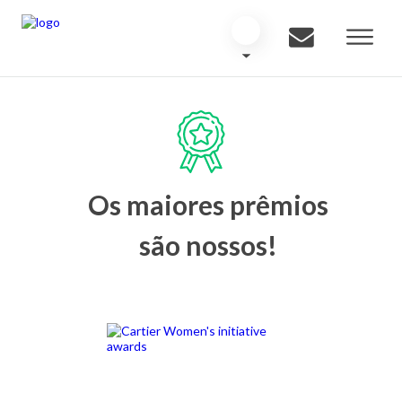
Os maiores prêmios
são nossos!