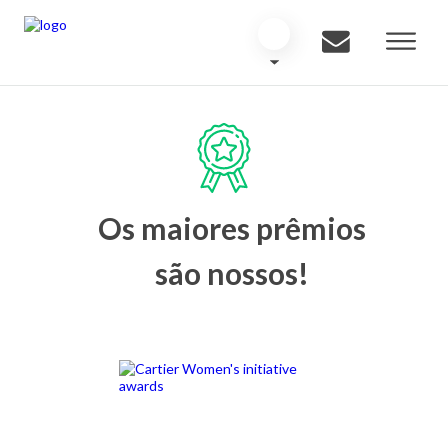
Os maiores prêmios
são nossos!