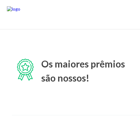
Os maiores prêmios
são nossos!