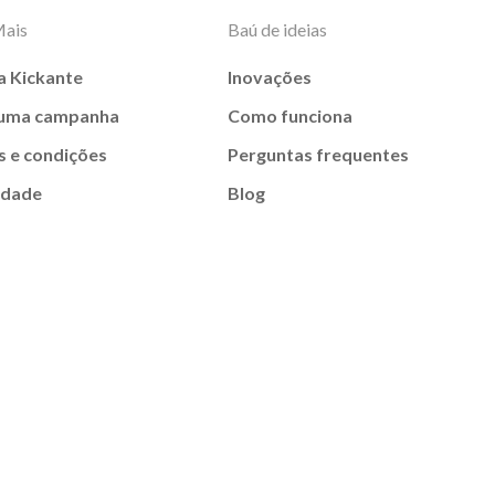
Mais
Baú de ideias
a Kickante
Inovações
 uma campanha
Como funciona
 e condições
Perguntas frequentes
idade
Blog