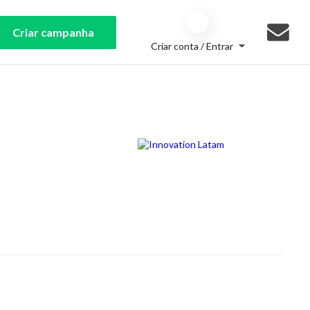
Criar campanha
Criar conta / Entrar