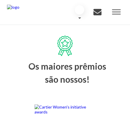
Os maiores prêmios
são nossos!