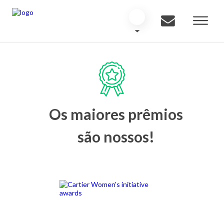
Os maiores prêmios
são nossos!