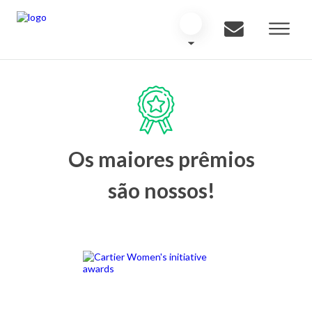
Os maiores prêmios
são nossos!