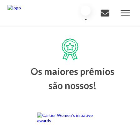
Os maiores prêmios
são nossos!