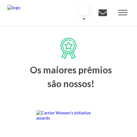
Os maiores prêmios
são nossos!