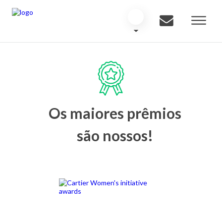
Os maiores prêmios
são nossos!