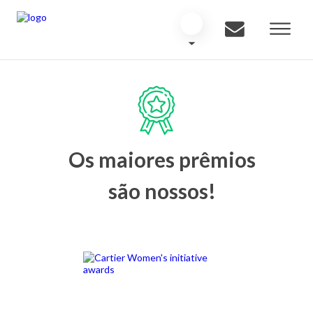
Os maiores prêmios
são nossos!