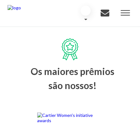
Os maiores prêmios
são nossos!