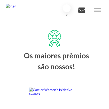
Os maiores prêmios
são nossos!