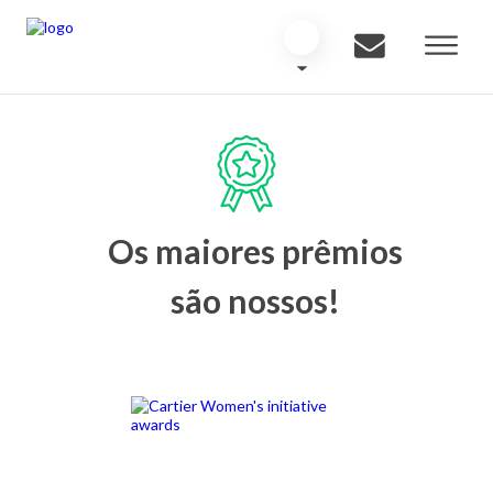
Os maiores prêmios
são nossos!