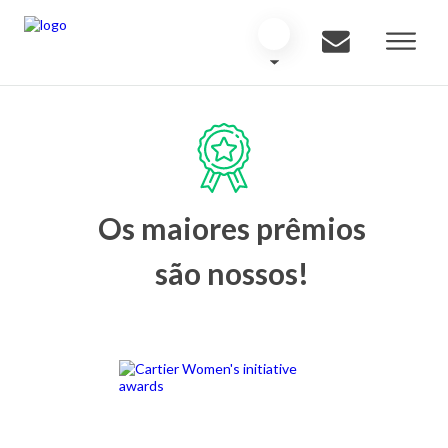
Os maiores prêmios
são nossos!