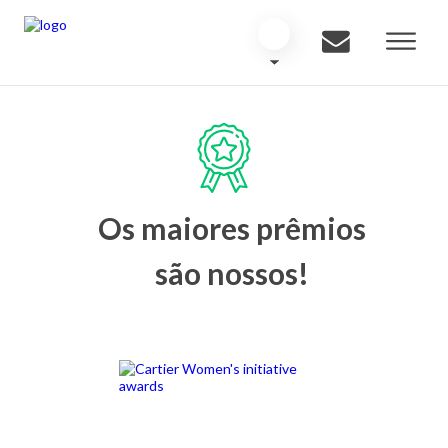
Os maiores prêmios
são nossos!