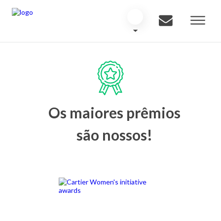
Os maiores prêmios
são nossos!