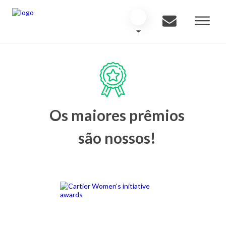
Os maiores prêmios
são nossos!