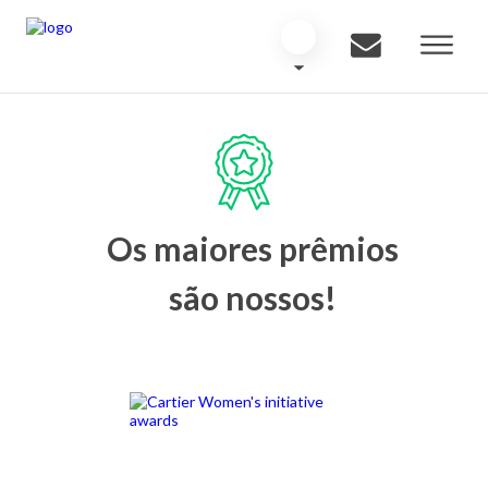
Os maiores prêmios
são nossos!