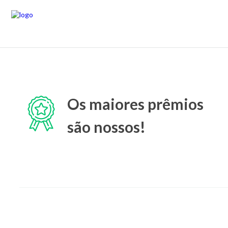
Os maiores prêmios
são nossos!