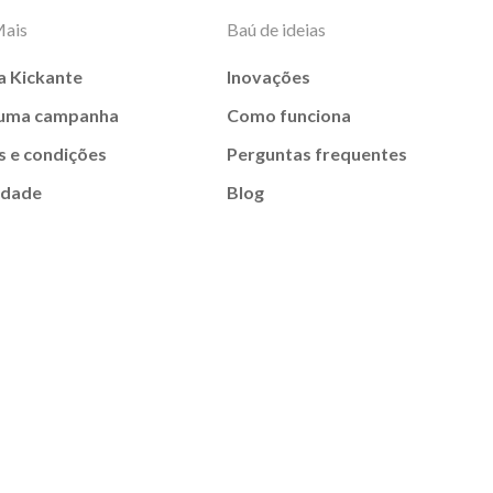
Mais
Baú de ideias
a Kickante
Inovações
 uma campanha
Como funciona
 e condições
Perguntas frequentes
idade
Blog