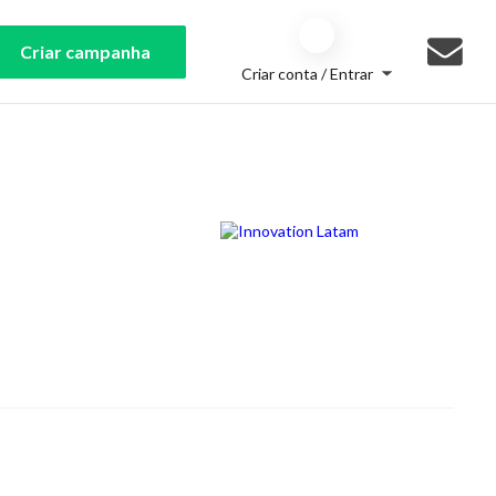
Criar campanha
Criar conta / Entrar