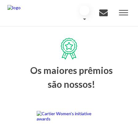
Os maiores prêmios
são nossos!