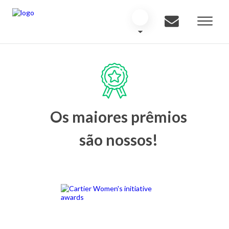
Os maiores prêmios
são nossos!