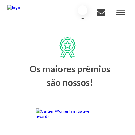
Os maiores prêmios
são nossos!