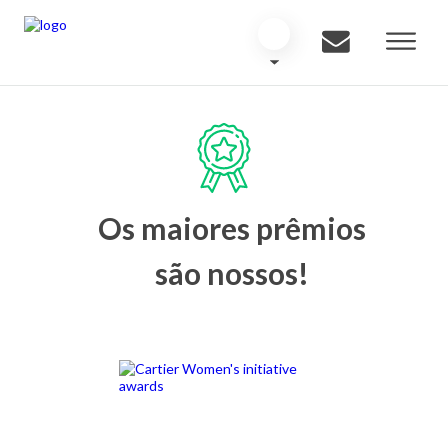
Os maiores prêmios
são nossos!