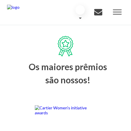
Os maiores prêmios
são nossos!