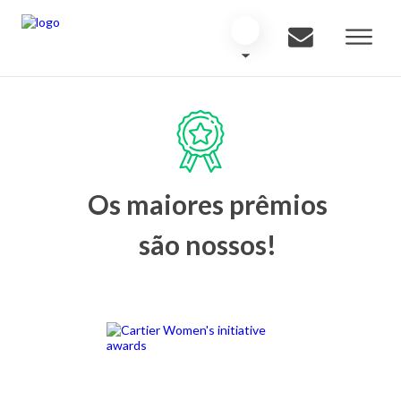
Os maiores prêmios
são nossos!