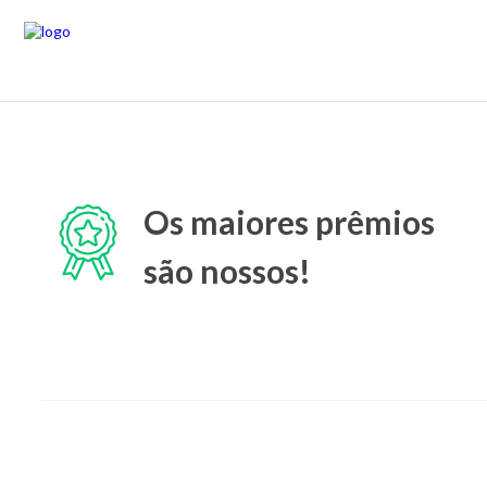
Os maiores prêmios
são nossos!