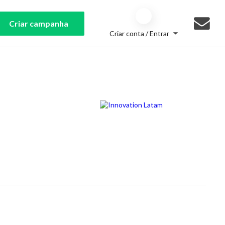
Criar campanha
Criar conta / Entrar