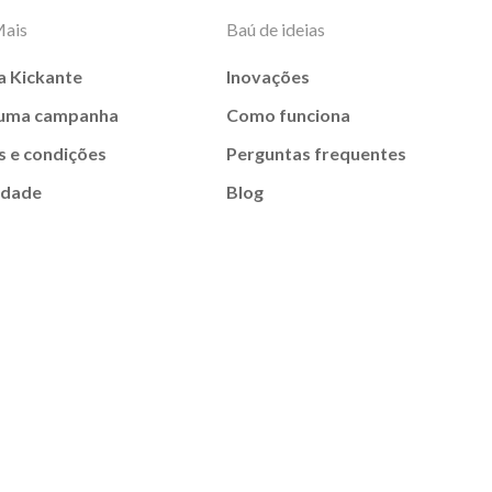
Mais
Baú de ideias
a Kickante
Inovações
 uma campanha
Como funciona
 e condições
Perguntas frequentes
idade
Blog