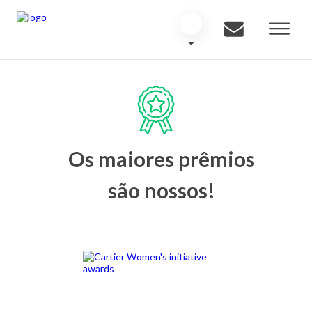
Os maiores prêmios
são nossos!