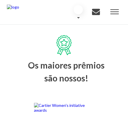
Os maiores prêmios
são nossos!