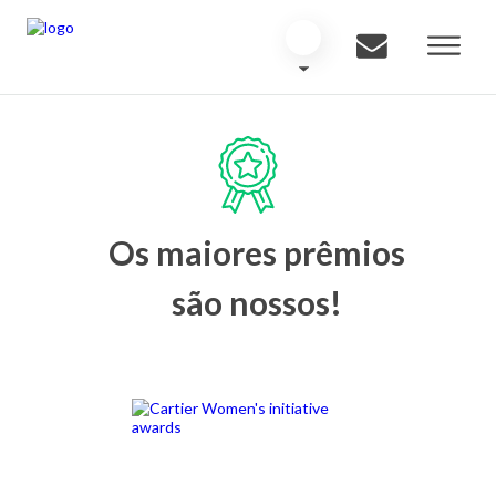
Os maiores prêmios
são nossos!